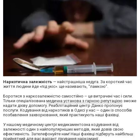
Наркотична залежність
— найстрашніша недуга. За короткий час
життя людини йде «під укіс». ще називають, “ламкою”.
Боротися з наркозалежністю самостійно – це витрачені час і сили.
Тільки спеціалізована
медична установа з гарною репутацією
зможе
надати дієву допомогу. Реабілітаційний центр Данко пропонує
послуги. Кодування від наркотиків в Одесі у нас — один із способів
позбавлення захворювання, який практикують наші фахівці.
У нашому медичному центрі медикаментозна кодування від
залежності один з найпопулярніших методів, який довів свою
ефективність. Зателефонуйте нам! Наші фахівці підберуть найбільш
прийнятний для вас варіант
лікування наркоманії
.