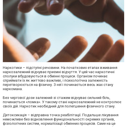
Наркотики – підступні речовини. На початкових етапах вживання
наркозалежний відчуває приємні відчуття. У цей час наркотичні
сполуки вбудовуються в обмінні процеси. Організм починає
сприймати їх як життєво важливі, і психологічна залежність
перетворюється на фізичну. З неї і починається весь жах стану
наркомана.
Без чергової дози залежний зі стажем відчуває сильний біль,
починається «ломка». У такому стані наркозалежний не контролює
своїх дій. Наркотик необхідний для полегшення фізичного стану.
Детоксикація – відправна точка реабілітації. Подальше лікування
неможливе без відновлення функціональності окремих органів,
фізіологічних систем, нормалізації обмінних процесів. Саме на це