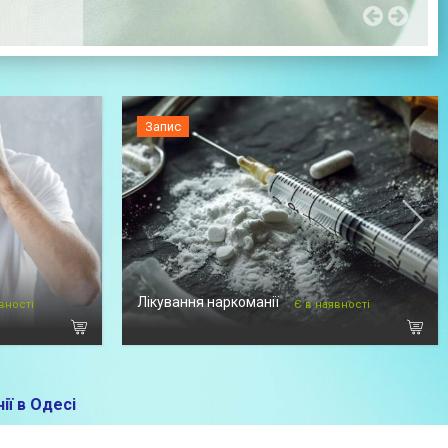
Запис
Лікування наркоманії
вності
Є в наявності
ії в Одесі