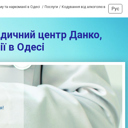
му та наркоманії в Одесі
Послуги
Кодування від алкоголю в
Рус
едичний центр Данко,
ї в Одесі