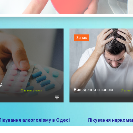
Запис
ід
Виведення із запою
Є в наявності
Є в ная
Лікування алкоголізму в Одесі
Лікування наркоман