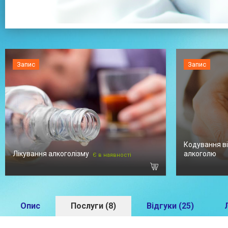
Запис
Запис
Кодування в
Лікування алкоголізму
алкоголю
Є в наявності
Опис
Послуги (8)
Відгуки (25)